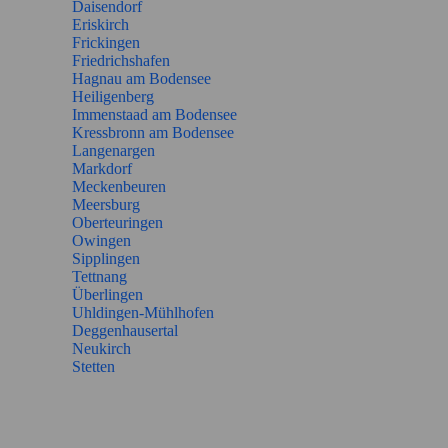
Daisendorf
Eriskirch
Frickingen
Friedrichshafen
Hagnau am Bodensee
Heiligenberg
Immenstaad am Bodensee
Kressbronn am Bodensee
Langenargen
Markdorf
Meckenbeuren
Meersburg
Oberteuringen
Owingen
Sipplingen
Tettnang
Überlingen
Uhldingen-Mühlhofen
Deggenhausertal
Neukirch
Stetten