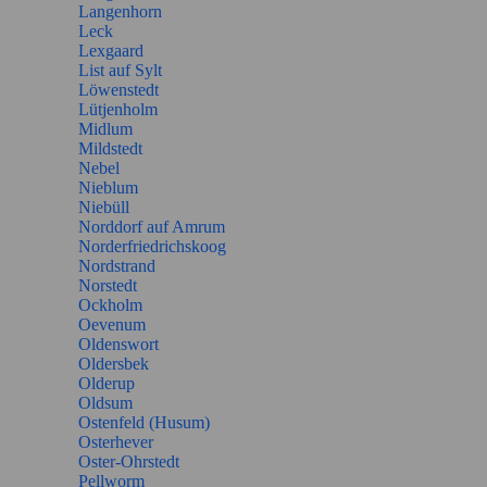
Langenhorn
Leck
Lexgaard
List auf Sylt
Löwenstedt
Lütjenholm
Midlum
Mildstedt
Nebel
Nieblum
Niebüll
Norddorf auf Amrum
Norderfriedrichskoog
Nordstrand
Norstedt
Ockholm
Oevenum
Oldenswort
Oldersbek
Olderup
Oldsum
Ostenfeld (Husum)
Osterhever
Oster-Ohrstedt
Pellworm