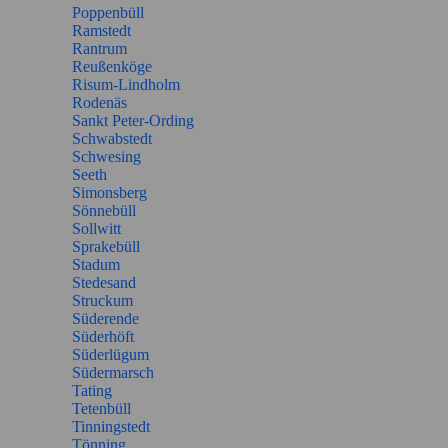
Poppenbüll
Ramstedt
Rantrum
Reußenköge
Risum-Lindholm
Rodenäs
Sankt Peter-Ording
Schwabstedt
Schwesing
Seeth
Simonsberg
Sönnebüll
Sollwitt
Sprakebüll
Stadum
Stedesand
Struckum
Süderende
Süderhöft
Süderlügum
Südermarsch
Tating
Tetenbüll
Tinningstedt
Tönning