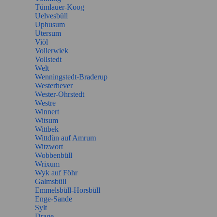
Tümlauer-Koog
Uelvesbüll
Uphusum
Utersum
Viöl
Vollerwiek
Vollstedt
Welt
Wenningstedt-Braderup
Westerhever
Wester-Ohrstedt
Westre
Winnert
Witsum
Wittbek
Wittdün auf Amrum
Witzwort
Wobbenbüll
Wrixum
Wyk auf Föhr
Galmsbüll
Emmelsbüll-Horsbüll
Enge-Sande
Sylt
Drage