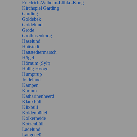
Friedrich-Wilhelm-Lübke-Koog
Kirchspiel Garding
Garding
Goldebek
Goldelund
Gröde
Grothusenkoog
Haselund
Hattstedt
Hattstedtermarsch
Högel
Hörnum (Sylt)
Hallig Hooge
Humptrup
Joldelund
Kampen
Karlum
Katharinenheerd
Klanxbüll
Klixbüll
Koldenbüttel
Kolkerheide
Kotzenbüll
Ladelund
Langeneß