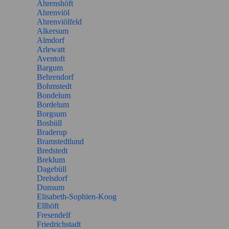
Ahrenshöft
Ahrenviöl
Ahrenviölfeld
Alkersum
Almdorf
Arlewatt
Aventoft
Bargum
Behrendorf
Bohmstedt
Bondelum
Bordelum
Borgsum
Bosbüll
Braderup
Bramstedtlund
Bredstedt
Breklum
Dagebüll
Drelsdorf
Dunsum
Elisabeth-Sophien-Koog
Ellhöft
Fresendelf
Friedrichstadt