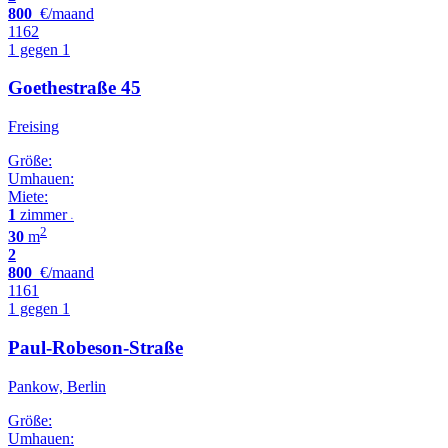
800
€/maand
1162
1 gegen 1
Goethestraße 45
Freising
Größe:
Umhauen:
Miete:
1
zimmer
•
2
30
m
2
800
€/maand
1161
1 gegen 1
Paul-Robeson-Straße
Pankow, Berlin
Größe:
Umhauen: