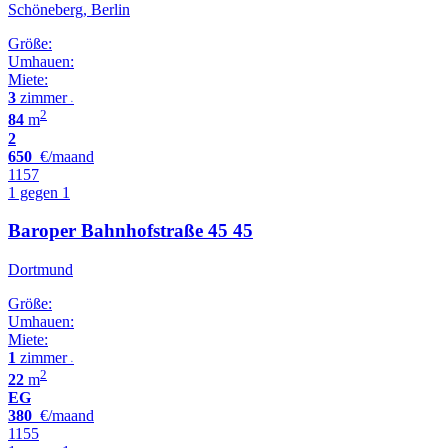
Schöneberg, Berlin
Größe:
Umhauen:
Miete:
3
zimmer
•
2
84
m
2
650
€/maand
1157
1 gegen 1
Baroper Bahnhofstraße 45 45
Dortmund
Größe:
Umhauen:
Miete:
1
zimmer
•
2
22
m
EG
380
€/maand
1155