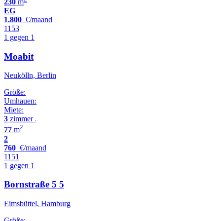
230
m
EG
1.800
€/maand
1153
1 gegen 1
Moabit
Neukölln, Berlin
Größe:
Umhauen:
Miete:
3
zimmer
•
2
77
m
2
760
€/maand
1151
1 gegen 1
Bornstraße 5 5
Eimsbüttel, Hamburg
Größe: