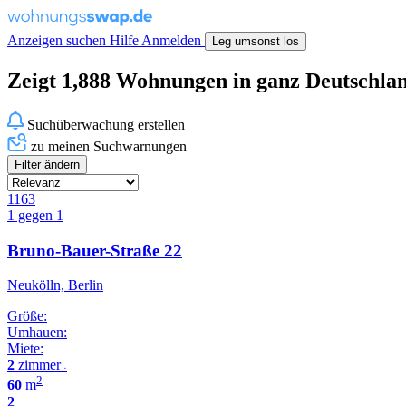
Anzeigen suchen
Hilfe
Anmelden
Leg umsonst los
Zeigt 1,888 Wohnungen in ganz Deutschla
Suchüberwachung erstellen
zu meinen Suchwarnungen
Filter ändern
1163
1 gegen 1
Bruno-Bauer-Straße 22
Neukölln, Berlin
Größe:
Umhauen:
Miete:
2
zimmer
•
2
60
m
2