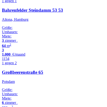
1 gegen 1
Bahrenfelder Steindamm 53 53
Altona, Hamburg
Größe:
Umhauen:
Miete:
3
zimmer
•
2
64
m
3
1.000
€/maand
1154
1 gegen 2
Großbeerenstraße 65
Potsdam
Größe:
Umhauen:
Miete:
6
zimmer
•
2