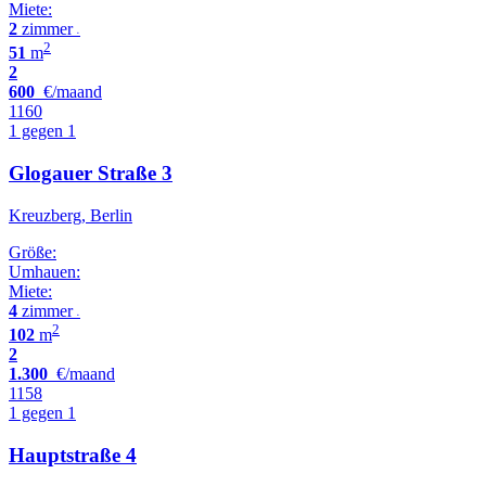
Miete:
2
zimmer
•
2
51
m
2
600
€/maand
1160
1 gegen 1
Glogauer Straße 3
Kreuzberg, Berlin
Größe:
Umhauen:
Miete:
4
zimmer
•
2
102
m
2
1.300
€/maand
1158
1 gegen 1
Hauptstraße 4