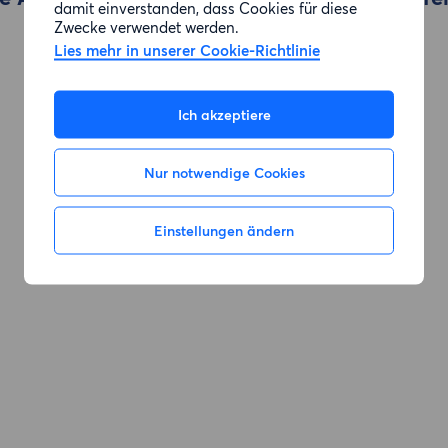
damit einverstanden, dass Cookies für diese
Zwecke verwendet werden.
Lies mehr in unserer Cookie-Richtlinie
Zur Suche gehen
Ich akzeptiere
Nur notwendige Cookies
Einstellungen ändern