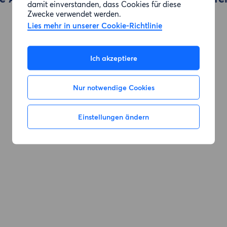
damit einverstanden, dass Cookies für diese
Zwecke verwendet werden.
Lies mehr in unserer Cookie-Richtlinie
Zur Suche gehen
Ich akzeptiere
Nur notwendige Cookies
Einstellungen ändern