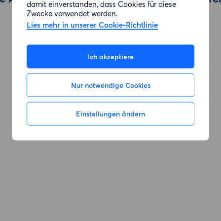
damit einverstanden, dass Cookies für diese
Zwecke verwendet werden.
Lies mehr in unserer Cookie-Richtlinie
Zur Suche gehen
Ich akzeptiere
Nur notwendige Cookies
Einstellungen ändern