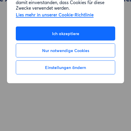
damit einverstanden, dass Cookies für diese
Zwecke verwendet werden.
Lies mehr in unserer Cookie-Richtlinie
Zur Suche gehen
Ich akzeptiere
Nur notwendige Cookies
Einstellungen ändern