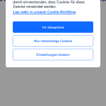
damit einverstanden, dass Cookies für diese
Zwecke verwendet werden.
Lies mehr in unserer Cookie-Richtlinie
Zur Suche gehen
Ich akzeptiere
Nur notwendige Cookies
Einstellungen ändern