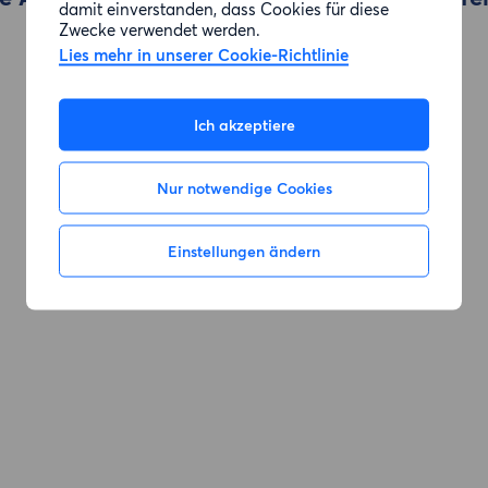
damit einverstanden, dass Cookies für diese
Zwecke verwendet werden.
Lies mehr in unserer Cookie-Richtlinie
Zur Suche gehen
Ich akzeptiere
Nur notwendige Cookies
Einstellungen ändern