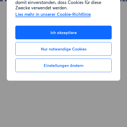
damit einverstanden, dass Cookies für diese
Zwecke verwendet werden.
Lies mehr in unserer Cookie-Richtlinie
Zur Suche gehen
Ich akzeptiere
Nur notwendige Cookies
Einstellungen ändern