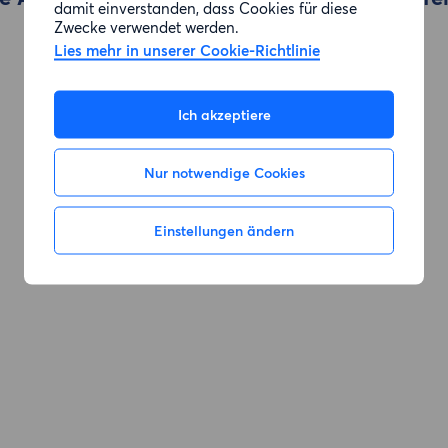
damit einverstanden, dass Cookies für diese
Zwecke verwendet werden.
Lies mehr in unserer Cookie-Richtlinie
Zur Suche gehen
Ich akzeptiere
Nur notwendige Cookies
Einstellungen ändern