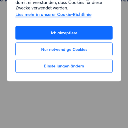
damit einverstanden, dass Cookies für diese
Zwecke verwendet werden.
Lies mehr in unserer Cookie-Richtlinie
Zur Suche gehen
Ich akzeptiere
Nur notwendige Cookies
Einstellungen ändern