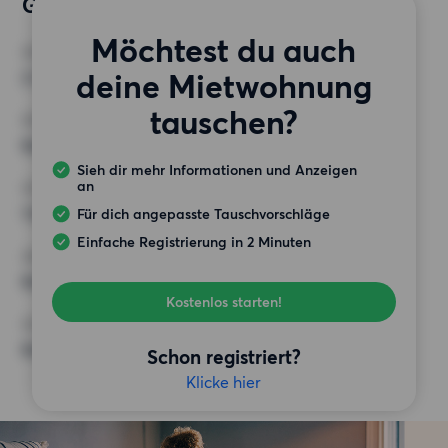
Gewünschte Wohnung
Möchtest du auch
ZIMMER
deine Mietwohnung
2 Zimmer
tauschen?
MINDESTANZAHL AN QUADRATMETERN
Keine Auswahl
Sieh dir mehr Informationen und Anzeigen
an
HÖCHSTMIETE (KALTMIETE)
1 600 EUR
Für dich angepasste Tauschvorschläge
Einfache Registrierung in 2 Minuten
ANFORDERUNGEN
Keine besonderen Anforderungen
Kostenlos starten!
SONSTIGE PRÄFERENZEN
Keine bestimmten Präferenzen
Schon registriert?
Klicke hier