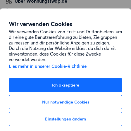
Über Wohnungsswap.de
Über uns
Allgemeine Geschäftsbedingungen
Wir verwenden Cookies
Impressum
Wir verwenden Cookies von Erst- und Drittanbietern, um
dir eine gute Benutzererfahrung zu bieten, Zielgruppen
Datenschutz
zu messen und dir persönliche Anzeigen zu zeigen.
Cookie-Richtlinie
Durch die Nutzung der Website erklärst du dich damit
einverstanden, dass Cookies für diese Zwecke
Sitemap
verwendet werden.
Lies mehr in unserer Cookie-Richtlinie
Kundenservice
Ich akzeptiere
Hilfe
Nur notwendige Cookies
E-Mail-Adresse:
info@wohnungsswap.de
Einstellungen ändern
Nicht interessiert
Interesse zeigen
© 2026 Wohnungsswap.de