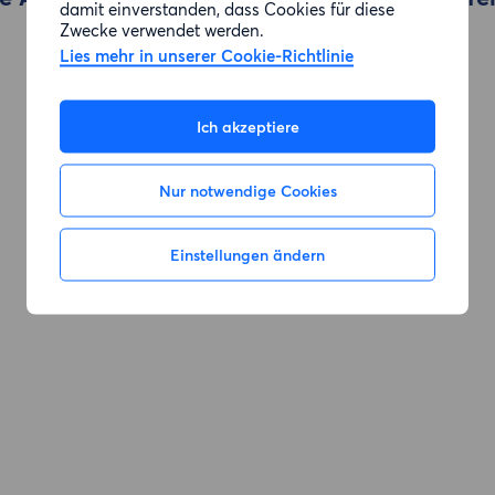
damit einverstanden, dass Cookies für diese
Zwecke verwendet werden.
Lies mehr in unserer Cookie-Richtlinie
Zur Suche gehen
Ich akzeptiere
Nur notwendige Cookies
Einstellungen ändern