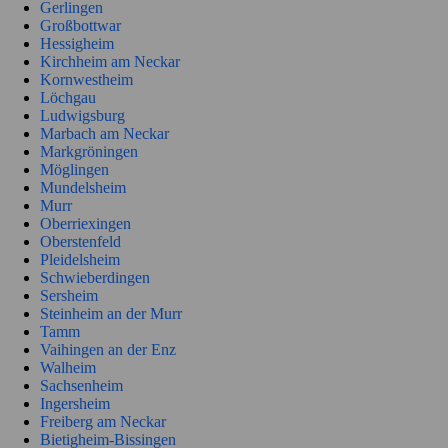
Gerlingen
Großbottwar
Hessigheim
Kirchheim am Neckar
Kornwestheim
Löchgau
Ludwigsburg
Marbach am Neckar
Markgröningen
Möglingen
Mundelsheim
Murr
Oberriexingen
Oberstenfeld
Pleidelsheim
Schwieberdingen
Sersheim
Steinheim an der Murr
Tamm
Vaihingen an der Enz
Walheim
Sachsenheim
Ingersheim
Freiberg am Neckar
Bietigheim-Bissingen