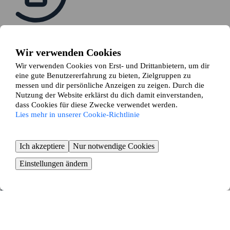
Sieh dir deine Tauschvorschläge an
Deine Anzeige wird mit anderen gematcht und du erhältst relevante
Tauschvorschläge
Wir verwenden Cookies
Wir verwenden Cookies von Erst- und Drittanbietern, um dir
eine gute Benutzererfahrung zu bieten, Zielgruppen zu
messen und dir persönliche Anzeigen zu zeigen. Durch die
Nutzung der Website erklärst du dich damit einverstanden,
dass Cookies für diese Zwecke verwendet werden.
Lies mehr in unserer Cookie-Richtlinie
Senden eine Tauschanfrage
Sind alle mit dem Tausch einverstanden, stellst du eine Tauschanfrage
Ich akzeptiere
Nur notwendige Cookies
bei deinem Vermieter
Einstellungen ändern