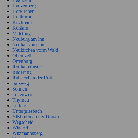
Haarbach
Hauzenberg
Hofkirchen
Hutthurm
Kirchham
Kößlarn
Malching
Neuburg am Inn
Neuhaus am Inn
Neukirchen vorm Wald
Obernzell
Ortenburg
Rotthalmünster
Ruderting
Ruhstorf an der Rott
Salzweg
Sonnen
Tettenweis
Thyrnau
Tittling
Untergriesbach
Vilshofen an der Donau
Wegscheid
Windorf
Witzmannsberg