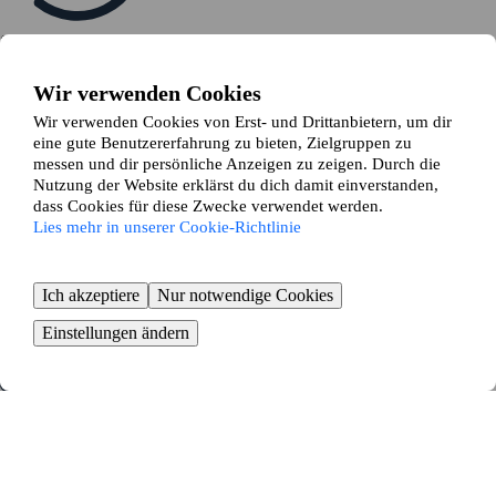
Sieh dir deine Tauschvorschläge an
Deine Anzeige wird mit anderen gematcht und du erhältst relevante
Tauschvorschläge
Wir verwenden Cookies
Wir verwenden Cookies von Erst- und Drittanbietern, um dir
eine gute Benutzererfahrung zu bieten, Zielgruppen zu
messen und dir persönliche Anzeigen zu zeigen. Durch die
Nutzung der Website erklärst du dich damit einverstanden,
dass Cookies für diese Zwecke verwendet werden.
Lies mehr in unserer Cookie-Richtlinie
Senden eine Tauschanfrage
Sind alle mit dem Tausch einverstanden, stellst du eine Tauschanfrage
Ich akzeptiere
Nur notwendige Cookies
bei deinem Vermieter
Einstellungen ändern
Zeit zum Umziehen
Buche Umzugshilfe und beginne mit dem Packen