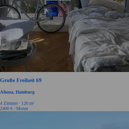
Große Freiheit 69
Altona, Hamburg
4
Zimmer ∙
120
m²
2400
€ / Monat