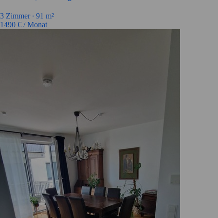
3
Zimmer ∙
91
m²
1490
€ / Monat