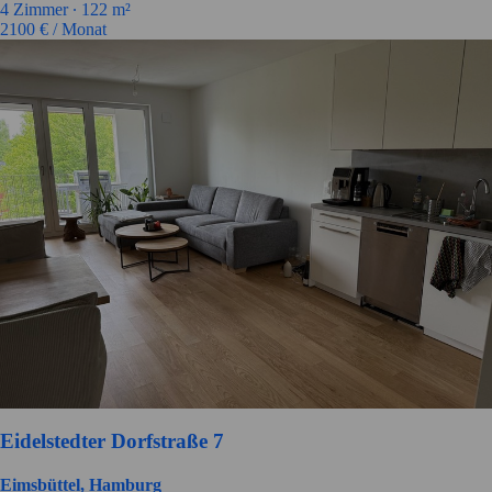
4
Zimmer ∙
122
m²
2100
€ / Monat
Eidelstedter Dorfstraße 7
Eimsbüttel, Hamburg