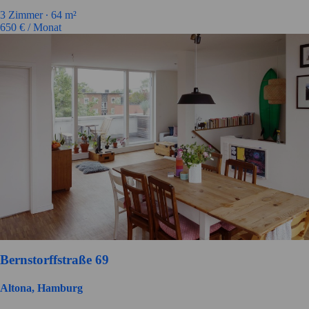
3
Zimmer ∙
64
m²
650
€ / Monat
Bernstorffstraße 69
Altona, Hamburg