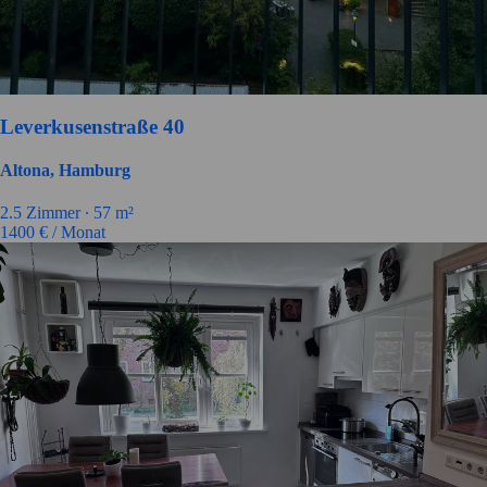
Leverkusenstraße 40
Altona, Hamburg
2.5
Zimmer ∙
57
m²
1400
€ / Monat