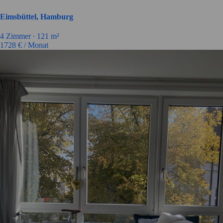
Eimsbüttel, Hamburg
4
Zimmer ∙
121
m²
1728
€ / Monat