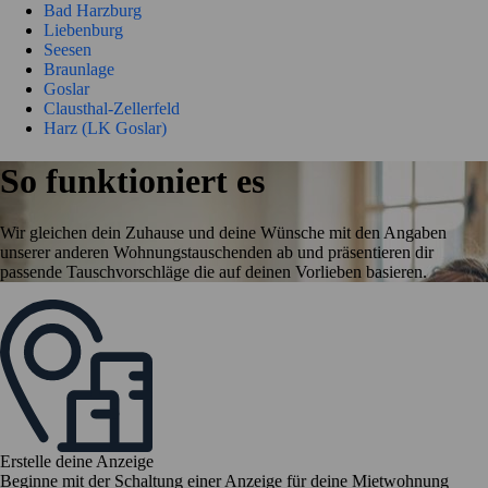
Bad Harzburg
Liebenburg
Seesen
Braunlage
Goslar
Clausthal-Zellerfeld
Harz (LK Goslar)
So funktioniert es
Wir gleichen dein Zuhause und deine Wünsche mit den Angaben
unserer anderen Wohnungstauschenden ab und präsentieren dir
passende Tauschvorschläge die auf deinen Vorlieben basieren.
Erstelle deine Anzeige
Beginne mit der Schaltung einer Anzeige für deine Mietwohnung