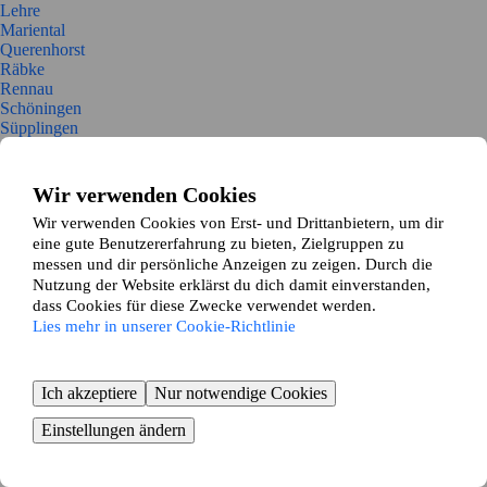
Lehre
Mariental
Querenhorst
Räbke
Rennau
Schöningen
Süpplingen
Süpplingenburg
Velpke
Warberg
Wir verwenden Cookies
Wolsdorf
Wir verwenden Cookies von Erst- und Drittanbietern, um dir
Söllingen
eine gute Benutzererfahrung zu bieten, Zielgruppen zu
Helmstedt
messen und dir persönliche Anzeigen zu zeigen. Durch die
Brunsleberfeld
Helmstedt, gfG
Nutzung der Website erklärst du dich damit einverstanden,
Königslutter, gfG
dass Cookies für diese Zwecke verwendet werden.
Mariental, gfG
Lies mehr in unserer Cookie-Richtlinie
Schöningen, gfG
Ich akzeptiere
Nur notwendige Cookies
Einstellungen ändern