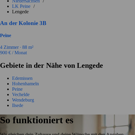
Niedersachsen
/
LK Peine
/
Lengede
An der Kolonie 3B
Peine
4
Zimmer ∙
88
m²
900
€ / Monat
Gebiete in der Nähe von Lengede
Edemissen
Hohenhameln
Peine
Vechelde
Wendeburg
Ilsede
So funktioniert es
Wir gleichen dein Zuhause und deine Wünsche mit den Angaben