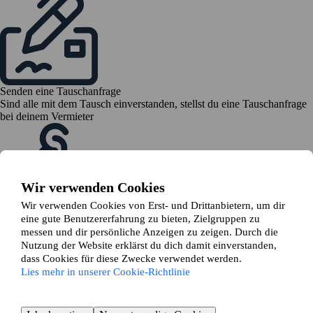
Senden eine Tauschanfrage
Sind alle mit dem Tausch einverstanden, stellst du eine Tauschanfrage
bei deinem Vermieter
Wir verwenden Cookies
Wir verwenden Cookies von Erst- und Drittanbietern, um dir
eine gute Benutzererfahrung zu bieten, Zielgruppen zu
Zeit zum Umziehen
messen und dir persönliche Anzeigen zu zeigen. Durch die
Buche Umzugshilfe und beginne mit dem Packen
Nutzung der Website erklärst du dich damit einverstanden,
KOSTENLOS BEGINNEN
dass Cookies für diese Zwecke verwendet werden.
Wohnung in Lengede ganz
Lies mehr in unserer Cookie-Richtlinie
einfach tauschen – die