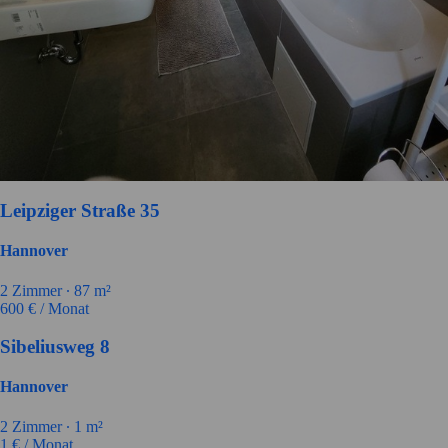
Leipziger Straße 35
Hannover
2 Zimmer ∙
87 m²
600
€ / Monat
Sibeliusweg 8
Hannover
2 Zimmer ∙
1 m²
1
€ / Monat