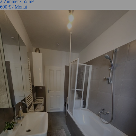
2 Zimmer ∙
55 m²
600
€ / Monat