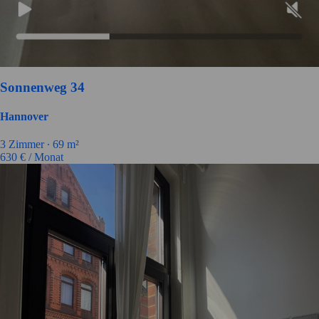
Sonnenweg 34
Hannover
3 Zimmer ∙
69 m²
630
€ / Monat