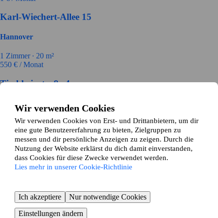
Karl-Wiechert-Allee 15
Hannover
1 Zimmer ∙
20 m²
550
€ / Monat
Tischbeinstraße 4
Hannover
Wir verwenden Cookies
Wir verwenden Cookies von Erst- und Drittanbietern, um dir
2 Zimmer ∙
57 m²
eine gute Benutzererfahrung zu bieten, Zielgruppen zu
690
€ / Monat
messen und dir persönliche Anzeigen zu zeigen. Durch die
Groß-Buchholzer Kirchweg 26
Nutzung der Website erklärst du dich damit einverstanden,
dass Cookies für diese Zwecke verwendet werden.
Lies mehr in unserer Cookie-Richtlinie
Hannover
4 Zimmer ∙
53 m²
Ich akzeptiere
Nur notwendige Cookies
450
€ / Monat
Einstellungen ändern
Strelitzer Weg 1