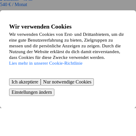
540
€ / Monat
Fluraustraße 19
Wir verwenden Cookies
Neuwied
Wir verwenden Cookies von Erst- und Drittanbietern, um dir
eine gute Benutzererfahrung zu bieten, Zielgruppen zu
1
Zimmer ∙
90
m²
650
€ / Monat
messen und dir persönliche Anzeigen zu zeigen. Durch die
Nutzung der Website erklärst du dich damit einverstanden,
Mühlbachstraße 6A
dass Cookies für diese Zwecke verwendet werden.
Lies mehr in unserer Cookie-Richtlinie
Mainz
1
Zimmer ∙
30
m²
Ich akzeptiere
Nur notwendige Cookies
385
€ / Monat
Einstellungen ändern
Rubensallee 69
Mainz
1
Zimmer ∙
32
m²
500
€ / Monat