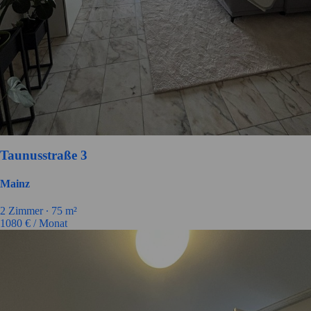
Taunusstraße 3
Mainz
2
Zimmer ∙
75
m²
1080
€ / Monat