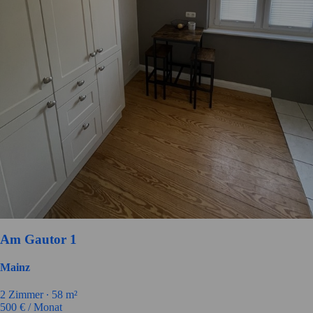
Am Gautor 1
Mainz
2
Zimmer ∙
58
m²
500
€ / Monat