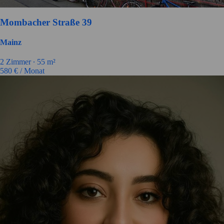
Mombacher Straße 39
Mainz
2
Zimmer ∙
55
m²
580
€ / Monat