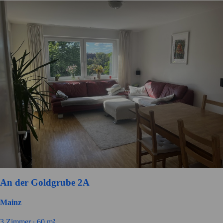
An der Goldgrube 2A
Mainz
3
Zimmer ∙
60
m²