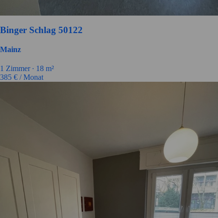
Binger Schlag 50122
Mainz
1
Zimmer ∙
18
m²
385
€ / Monat