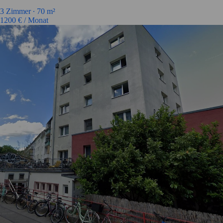
3
Zimmer ∙
70
m²
1200
€ / Monat