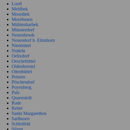
Looft
Mehlbek
Moordiek
Moorhusen
Mühlenbarbek
Münsterdorf
Neuenbrook
Neuendorf b. Elmshorn
Nienbüttel
Nutteln
Oelixdorf
Oeschebüttel
Oldenborstel
Ottenbüttel
Peissen
Pöschendorf
Poyenberg
Puls
Quarnstedt
Rade
Reher
Sankt Margarethen
Sarlhusen
Schlotfeld
Silzen