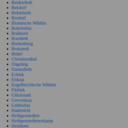
Beidenfleth
Bekdorf
Bekmünde
Besdorf
Blomesche Wildnis
Bokelrehm
Bokhorst
Borsfleth
Breitenburg
Brokstedt
Büttel
Christinenthal
Dägeling
Dammfleth
Ecklak
Elskop
Engelbrechtsche Wildnis
Fitzbek
Glückstadt
Grevenkop
Gribbohm
Hadenfeld
Heiligenstedten
Heiligenstedtenerkamp
Herzhorn