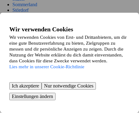
Sommerland
Stördorf
Störkathen
Süderau
Vaale
Wir verwenden Cookies
Vaalermoor
Wir verwenden Cookies von Erst- und Drittanbietern, um dir
Wacken
eine gute Benutzererfahrung zu bieten, Zielgruppen zu
Warringholz
Westermoor
messen und dir persönliche Anzeigen zu zeigen. Durch die
Wewelsfleth
Nutzung der Website erklärst du dich damit einverstanden,
Wiedenborstel
dass Cookies für diese Zwecke verwendet werden.
Willenscharen
Lies mehr in unserer Cookie-Richtlinie
Wilster
Winseldorf
Wittenbergen
Ich akzeptiere
Nur notwendige Cookies
Wrist
Wulfsmoor
Einstellungen ändern
Kollmar
Neuendorf-Sachsenbande
Breitenberg
Drage
Hohenfelde
Kleve
Oldendorf
Rethwisch