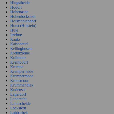
Hingstheide
Hodorf
Hohenaspe
Hohenlockstedt
Holstenniendorf
Horst (Holstein)
Huje
Itzehoe
Kaaks
Kaisborstel
Kellinghusen
Kiebitzreihe
Kollmoor
Krempdorf
Krempe
Kremperheide
Krempermoor
Kronsmoor
Krummendiek
Kudensee
Lägerdorf
Landrecht
Landscheide
Lockstedt
Lohbarbek