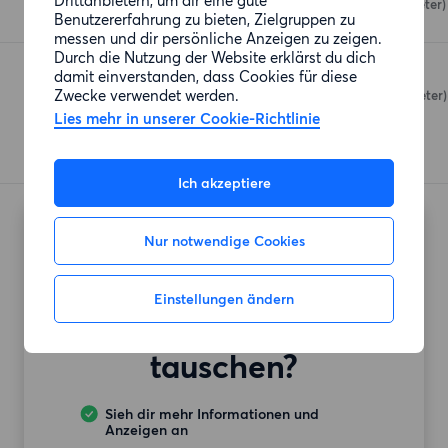
Drittanbietern, um dir eine gute
Hansaring 59-65
(158 Meter)
Benutzererfahrung zu bieten, Zielgruppen zu
messen und dir persönliche Anzeigen zu zeigen.
Durch die Nutzung der Website erklärst du dich
PENNY
damit einverstanden, dass Cookies für diese
Zwecke verwendet werden.
Hansaring 44-48
(158 Meter)
Lies mehr in unserer Cookie-Richtlinie
Ich akzeptiere
Nur notwendige Cookies
Möchtest du auch
deine
Einstellungen ändern
Mietwohnung
tauschen?
Sieh dir mehr Informationen und
Anzeigen an