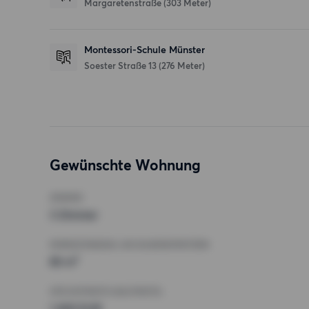
Margaretenstraße
(303 Meter)
Montessori-Schule Münster
Soester Straße 13
(276 Meter)
Gewünschte Wohnung
ZIMMER
3 Zimmer
MINDESTANZAHL AN QUADRATMETERN
85 m²
HÖCHSTMIETE (KALTMIETE)
1 400 EUR