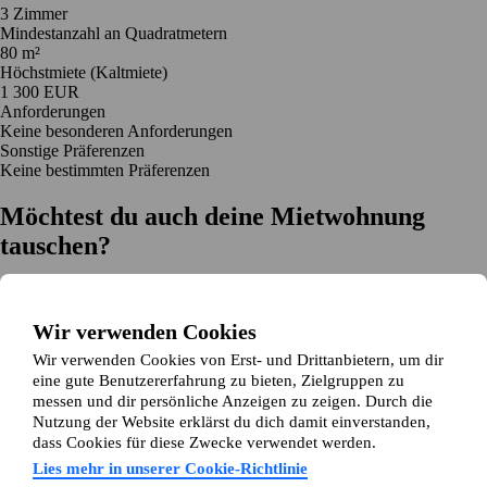
3 Zimmer
Mindestanzahl an Quadratmetern
80 m²
Höchstmiete (Kaltmiete)
1 300 EUR
Anforderungen
Keine besonderen Anforderungen
Sonstige Präferenzen
Keine bestimmten Präferenzen
Möchtest du auch deine Mietwohnung
tauschen?
Auf dich zugeschnittene Tauschvorschläge
Hilfe während des Tausches
Wir verwenden Cookies
Einfache Registrierung in 2 Minuten
Wir verwenden Cookies von Erst- und Drittanbietern, um dir
Jetzt gratis loslegen
eine gute Benutzererfahrung zu bieten, Zielgruppen zu
Loslegen
messen und dir persönliche Anzeigen zu zeigen. Durch die
Jetzt gratis loslegen
Anzeigen suchen
Anmelden
Nutzung der Website erklärst du dich damit einverstanden,
Mehr lesen
dass Cookies für diese Zwecke verwendet werden.
Neuigkeiten und Tipps
Über Wohnungsswap.de
Lies mehr in unserer Cookie-Richtlinie
Über uns
Allgemeine Geschäftsbedingungen
Impressum
Datenschutz