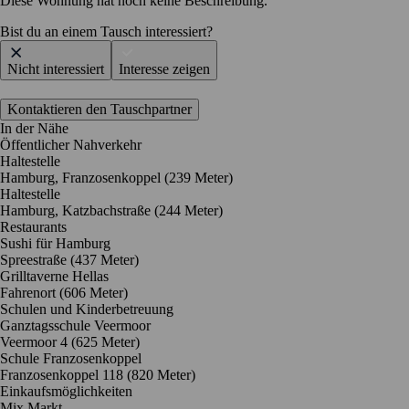
Diese Wohnung hat noch keine Beschreibung.
Bist du an einem Tausch interessiert?
Nicht interessiert
Interesse zeigen
Kontaktieren den Tauschpartner
In der Nähe
Öffentlicher Nahverkehr
Haltestelle
Hamburg, Franzosenkoppel (239 Meter)
Haltestelle
Hamburg, Katzbachstraße (244 Meter)
Restaurants
Sushi für Hamburg
Spreestraße
(437 Meter)
Grilltaverne Hellas
Fahrenort
(606 Meter)
Schulen und Kinderbetreuung
Ganztagsschule Veermoor
Veermoor 4
(625 Meter)
Schule Franzosenkoppel
Franzosenkoppel 118
(820 Meter)
Einkaufsmöglichkeiten
Mix Markt