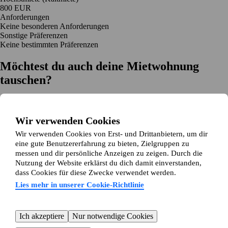
800 EUR
Anforderungen
Keine besonderen Anforderungen
Sonstige Präferenzen
Keine bestimmten Präferenzen
Möchtest du auch deine Mietwohnung
tauschen?
Auf dich zugeschnittene Tauschvorschläge
Hilfe während des Tausches
Wir verwenden Cookies
Einfache Registrierung in 2 Minuten
Wir verwenden Cookies von Erst- und Drittanbietern, um dir
Jetzt gratis loslegen
eine gute Benutzererfahrung zu bieten, Zielgruppen zu
Loslegen
messen und dir persönliche Anzeigen zu zeigen. Durch die
Jetzt gratis loslegen
Anzeigen suchen
Anmelden
Nutzung der Website erklärst du dich damit einverstanden,
Mehr lesen
dass Cookies für diese Zwecke verwendet werden.
Neuigkeiten und Tipps
Über Wohnungsswap.de
Lies mehr in unserer Cookie-Richtlinie
Über uns
Allgemeine Geschäftsbedingungen
Impressum
Datenschutz
Cookie-Richtlinie
Sitemap
Kundenservice
Ich akzeptiere
Nur notwendige Cookies
Hilfe