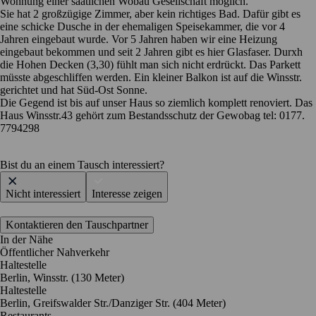
Wohnung einer saatlichen Wobau Gesellschaft möglich.
Sie hat 2 großzügige Zimmer, aber kein richtiges Bad. Dafür gibt es
eine schicke Dusche in der ehemaligen Speisekammer, die vor 4
Jahren eingebaut wurde. Vor 5 Jahren haben wir eine Heizung
eingebaut bekommen und seit 2 Jahren gibt es hier Glasfaser. Durxh
die Hohen Decken (3,30) fühlt man sich nicht erdrückt. Das Parkett
müsste abgeschliffen werden. Ein kleiner Balkon ist auf die Winsstr.
gerichtet und hat Süd-Ost Sonne.
Die Gegend ist bis auf unser Haus so ziemlich komplett renoviert. Das
Haus Winsstr.43 gehört zum Bestandsschutz der Gewobag tel: 0177.
7794298
Bist du an einem Tausch interessiert?
Nicht interessiert
Interesse zeigen
Kontaktieren den Tauschpartner
In der Nähe
Öffentlicher Nahverkehr
Haltestelle
Berlin, Winsstr. (130 Meter)
Haltestelle
Berlin, Greifswalder Str./Danziger Str. (404 Meter)
Restaurants