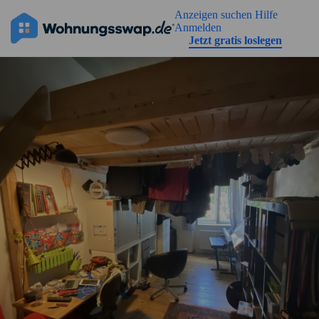
Geh zu der Seiteinhalt
Anzeigen suchen
Hilfe
Anmelden
Jetzt gratis loslegen