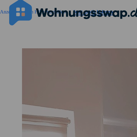
Geh zu der Seiteinhalt
Anzeigen suchen
Hilfe
Anmelden
Jetzt gratis loslegen