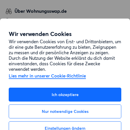
Über Wohnungsswap.de
Über uns
Allgemeine Geschäftsbedingungen
Wir verwenden Cookies
Impressum
Wir verwenden Cookies von Erst- und Drittanbietern, um
dir eine gute Benutzererfahrung zu bieten, Zielgruppen
Datenschutz
zu messen und dir persönliche Anzeigen zu zeigen.
Cookie-Richtlinie
Durch die Nutzung der Website erklärst du dich damit
einverstanden, dass Cookies für diese Zwecke
Sitemap
verwendet werden.
Lies mehr in unserer Cookie-Richtlinie
Kundenservice
Ich akzeptiere
Hilfe
Nur notwendige Cookies
E-Mail-Adresse:
info@wohnungsswap.de
Einstellungen ändern