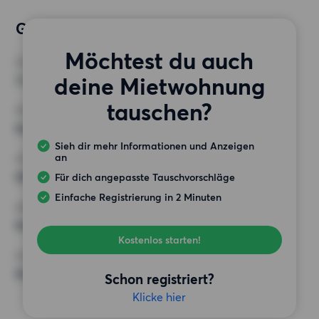
Gewünschte Wohnung
Möchtest du auch
ZIMMER
deine Mietwohnung
3 Zimmer
tauschen?
MINDESTANZAHL AN QUADRATMETERN
Keine Auswahl
Sieh dir mehr Informationen und Anzeigen
an
HÖCHSTMIETE (KALTMIETE)
600 EUR
Für dich angepasste Tauschvorschläge
Einfache Registrierung in 2 Minuten
ANFORDERUNGEN
Keine besonderen Anforderungen
Kostenlos starten!
SONSTIGE PRÄFERENZEN
Keine bestimmten Präferenzen
Schon registriert?
Klicke hier