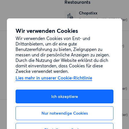
Restaurants
Chopstixx
Balanstraße 182
(207 Meter)
Wir verwenden Cookies
Wir verwenden Cookies von Erst- und
Laola
Drittanbietern, um dir eine gute
Görzer Straße
(305 Meter)
Benutzererfahrung zu bieten, Zielgruppen zu
messen und dir persönliche Anzeigen zu zeigen.
Durch die Nutzung der Website erklärst du dich
damit einverstanden, dass Cookies für diese
Einkaufsmöglichkeiten
Zwecke verwendet werden.
Lies mehr in unserer Cookie-Richtlinie
Lidl
Balanstraße 188
(219 Meter)
Ich akzeptiere
Edeka Jusic
Nur notwendige Cookies
Balanstraße 105
(333 Meter)