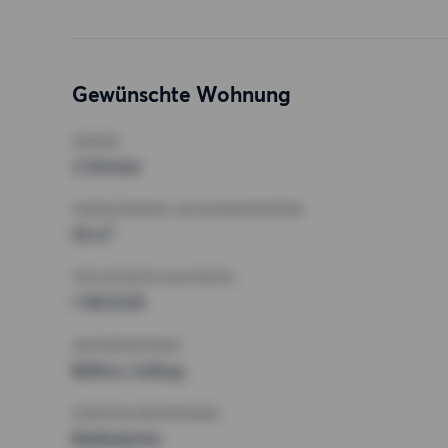
Gewünschte Wohnung
ZIMMER
3 Zimmer
MINDESTANZAHL AN QUADRATMETERN
55 m²
HÖCHSTMIETE (KALTMIETE)
1 100 EUR
ANFORDERUNGEN
Balkon, Aufzug
SONSTIGE PRÄFERENZEN
Badewanne,