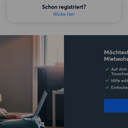
Schon registriert?
Klicke hier
Möchtest
Mietwoh
Auf dich
Tauschvo
Hilfe wä
Einfache