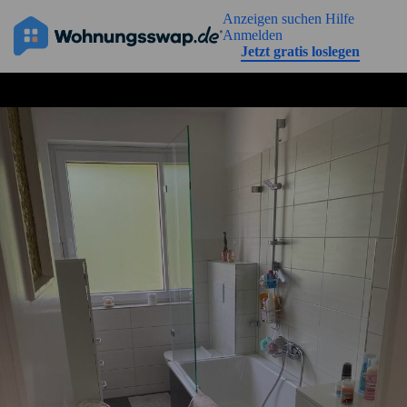
Geh zu der Seiteinhalt
Anzeigen suchen
Hilfe
Anmelden
Jetzt gratis loslegen