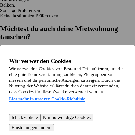
Balkon,
Sonstige Präferenzen
Keine bestimmten Präferenzen
Möchtest du auch deine Mietwohnung
tauschen?
Auf dich zugeschnittene Tauschvorschläge
Hilfe während des Tausches
Wir verwenden Cookies
Einfache Registrierung in 2 Minuten
Wir verwenden Cookies von Erst- und Drittanbietern, um dir
Jetzt gratis loslegen
eine gute Benutzererfahrung zu bieten, Zielgruppen zu
Loslegen
messen und dir persönliche Anzeigen zu zeigen. Durch die
Jetzt gratis loslegen
Anzeigen suchen
Anmelden
Nutzung der Website erklärst du dich damit einverstanden,
Mehr lesen
dass Cookies für diese Zwecke verwendet werden.
Neuigkeiten und Tipps
Über Wohnungsswap.de
Lies mehr in unserer Cookie-Richtlinie
Über uns
Allgemeine Geschäftsbedingungen
Impressum
Datenschutz
Cookie-Richtlinie
Sitemap
Kundenservice
Ich akzeptiere
Nur notwendige Cookies
Hilfe
E-Mail-Adresse:
info@wohnungsswap.de
Einstellungen ändern