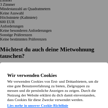
Zimmer
3 Zimmer
Mindestanzahl an Quadratmetern
Keine Auswahl
Höchstmiete (Kaltmiete)
600 EUR
Anforderungen
Keine besonderen Anforderungen
Sonstige Präferenzen
Keine bestimmten Präferenzen
Möchtest du auch deine Mietwohnung
tauschen?
Auf dich zugeschnittene Tauschvorschläge
Hilfe während des Tausches
Wir verwenden Cookies
Einfache Registrierung in 2 Minuten
Wir verwenden Cookies von Erst- und Drittanbietern, um dir
Jetzt gratis loslegen
eine gute Benutzererfahrung zu bieten, Zielgruppen zu
Loslegen
messen und dir persönliche Anzeigen zu zeigen. Durch die
Jetzt gratis loslegen
Anzeigen suchen
Anmelden
Nutzung der Website erklärst du dich damit einverstanden,
Mehr lesen
dass Cookies für diese Zwecke verwendet werden.
Neuigkeiten und Tipps
Über Wohnungsswap.de
Lies mehr in unserer Cookie-Richtlinie