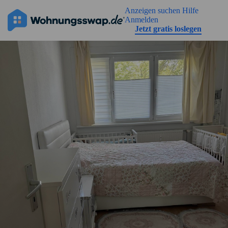
Geh zu der Seiteinhalt
Anzeigen suchen
Hilfe
Anmelden
Jetzt gratis loslegen