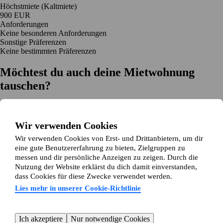
Höchstmiete (Kaltmiete)
900 EUR
Anforderungen
Keine besonderen Anforderungen
Sonstige Präferenzen
Keine bestimmten Präferenzen
Möchtest du auch deine Mietwohnung
tauschen?
Auf dich zugeschnittene Tauschvorschläge
Hilfe während des Tausches
Wir verwenden Cookies
Einfache Registrierung in 2 Minuten
Wir verwenden Cookies von Erst- und Drittanbietern, um dir
Jetzt gratis loslegen
eine gute Benutzererfahrung zu bieten, Zielgruppen zu
Loslegen
messen und dir persönliche Anzeigen zu zeigen. Durch die
Jetzt gratis loslegen
Anzeigen suchen
Anmelden
Nutzung der Website erklärst du dich damit einverstanden,
Mehr lesen
dass Cookies für diese Zwecke verwendet werden.
Neuigkeiten und Tipps
Über Wohnungsswap.de
Lies mehr in unserer Cookie-Richtlinie
Über uns
Allgemeine Geschäftsbedingungen
Impressum
Datenschutz
Cookie-Richtlinie
Sitemap
Kundenservice
Ich akzeptiere
Nur notwendige Cookies