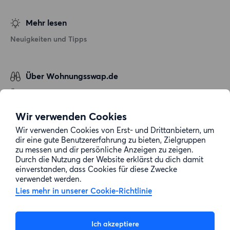
Mehr lesen
Neuigkeiten und Tipps
Über Wohnungsswap.de
Über uns
Allgemeine Geschäftsbedingungen
Wir verwenden Cookies
Impressum
Wir verwenden Cookies von Erst- und Drittanbietern, um
dir eine gute Benutzererfahrung zu bieten, Zielgruppen
Datenschutz
zu messen und dir persönliche Anzeigen zu zeigen.
Cookie-Richtlinie
Durch die Nutzung der Website erklärst du dich damit
einverstanden, dass Cookies für diese Zwecke
Sitemap
verwendet werden.
Lies mehr in unserer Cookie-Richtlinie
Kundenservice
Ich akzeptiere
Hilfe