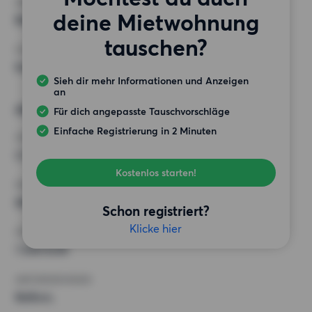
ANFORDERUNGEN
deine Mietwohnung
Balkon,
tauschen?
SONSTIGE PRÄFERENZEN
Keine bestimmten Präferenzen
Sieh dir mehr Informationen und Anzeigen
an
Alternative Wünsche
Für dich angepasste Tauschvorschläge
Einfache Registrierung in 2 Minuten
ZIMMER
2.5 Zimmer
Kostenlos starten!
MINDESTANZAHL AN QUADRATMETERN
68 m²
Schon registriert?
Klicke hier
HÖCHSTMIETE (KALTMIETE)
1 200 EUR
ANFORDERUNGEN
Balkon,