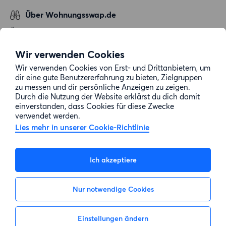
Über Wohnungsswap.de
Über uns
Allgemeine Geschäftsbedingungen
Wir verwenden Cookies
Impressum
Wir verwenden Cookies von Erst- und Drittanbietern, um
dir eine gute Benutzererfahrung zu bieten, Zielgruppen
Datenschutz
zu messen und dir persönliche Anzeigen zu zeigen.
Cookie-Richtlinie
Durch die Nutzung der Website erklärst du dich damit
einverstanden, dass Cookies für diese Zwecke
Sitemap
verwendet werden.
Lies mehr in unserer Cookie-Richtlinie
Kundenservice
Ich akzeptiere
Hilfe
Nur notwendige Cookies
E-Mail-Adresse:
info@wohnungsswap.de
Einstellungen ändern