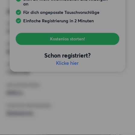
an
Alternative Wünsche
Für dich angepasste Tauschvorschläge
Einfache Registrierung in 2 Minuten
ZIMMER
4 Zimmer
Kostenlos starten!
MINDESTANZAHL AN QUADRATMETERN
82 m²
Schon registriert?
Klicke hier
HÖCHSTMIETE (KALTMIETE)
1 000 EUR
ANFORDERUNGEN
Balkon,
SONSTIGE PRÄFERENZEN
Badewanne,