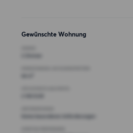
Gewünschte Wohnung
ZIMMER
2 Zimmer
MINDESTANZAHL AN QUADRATMETERN
64 m²
HÖCHSTMIETE (KALTMIETE)
2 100 EUR
ANFORDERUNGEN
Keine besonderen Anforderungen
SONSTIGE PRÄFERENZEN