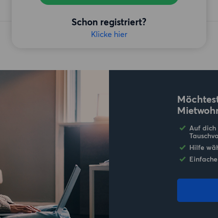
Schon registriert?
Klicke hier
Möchtest
Mietwoh
Auf dich
Tauschvo
Hilfe wä
Einfache