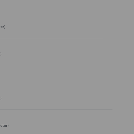
ter)
)
)
eter)