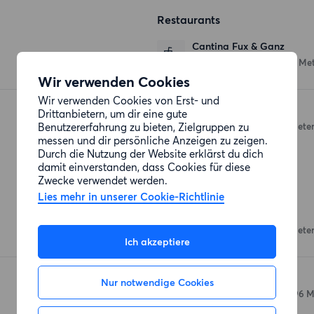
Restaurants
Cantina Fux & Ganz
Bodenstedtstraße 16
(115 Me
Wir verwenden Cookies
Wir verwenden Cookies von Erst- und
Trattoria Lili
Drittanbietern, um dir eine gute
Benutzererfahrung zu bieten, Zielgruppen zu
Holstenstraße 119
(282 Meter
messen und dir persönliche Anzeigen zu zeigen.
Durch die Nutzung der Website erklärst du dich
damit einverstanden, dass Cookies für diese
Zwecke verwendet werden.
Einkaufsmöglichkeiten
Lies mehr in unserer Cookie-Richtlinie
Aldi
Holstenstraße 156
(218 Meter
Ich akzeptiere
Denns BioMarkt
Nur notwendige Cookies
Max-Brauer-Allee 174
(296 M