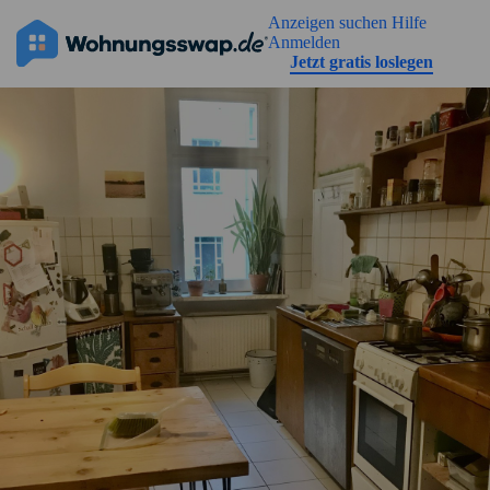
Geh zu der Seiteinhalt
Anzeigen suchen
Hilfe
Anmelden
Jetzt gratis loslegen