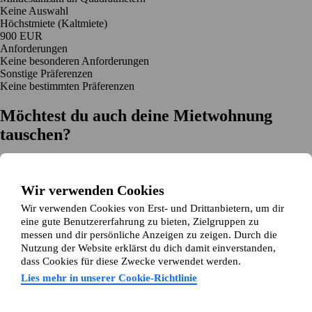
Keine Auswahl
Höchstmiete (Kaltmiete)
900 EUR
Anforderungen
Keine besonderen Anforderungen
Sonstige Präferenzen
Keine bestimmten Präferenzen
Möchtest du auch deine Mietwohnung
tauschen?
Auf dich zugeschnittene Tauschvorschläge
Hilfe während des Tausches
Wir verwenden Cookies
Einfache Registrierung in 2 Minuten
Wir verwenden Cookies von Erst- und Drittanbietern, um dir
Jetzt gratis loslegen
eine gute Benutzererfahrung zu bieten, Zielgruppen zu
Loslegen
messen und dir persönliche Anzeigen zu zeigen. Durch die
Jetzt gratis loslegen
Anzeigen suchen
Anmelden
Nutzung der Website erklärst du dich damit einverstanden,
Mehr lesen
dass Cookies für diese Zwecke verwendet werden.
Neuigkeiten und Tipps
Über Wohnungsswap.de
Lies mehr in unserer Cookie-Richtlinie
Über uns
Allgemeine Geschäftsbedingungen
Impressum
Datenschutz
Cookie-Richtlinie
Sitemap