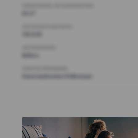
MINDESTANZAHL AN QUADRATMETERN
60 m²
HÖCHSTMIETE (KALTMIETE)
750 EUR
ANFORDERUNGEN
Balkon,
SONSTIGE PRÄFERENZEN
Keine bestimmten Präferenzen