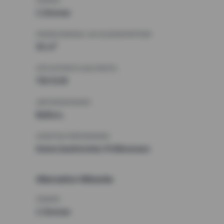
ZIMMER
2 Zimmer
MINDESTANZAHL AN QUADRATMETERN
55 m²
HÖCHSTMIETE (KALTMIETE)
750 EUR
ANFORDERUNGEN
Balkon,
SONSTIGE PRÄFERENZEN
Keine bestimmten Präferenzen
Alternative Wünsche
ZIMMER
2 Zimmer