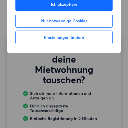
Ich akzeptiere
Nur notwendige Cookies
Einstellungen ändern
Möchtest du auch
deine
Mietwohnung
tauschen?
Sieh dir mehr Informationen und
Anzeigen an
Für dich angepasste
Tauschvorschläge
Einfache Registrierung in 2 Minuten