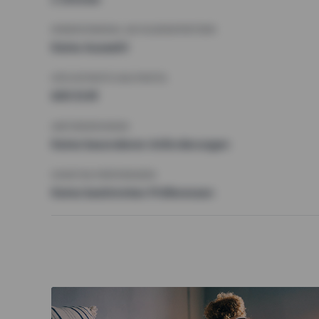
MINDESTANZAHL AN QUADRATMETERN
Keine Auswahl
HÖCHSTMIETE (KALTMIETE)
600 EUR
ANFORDERUNGEN
Keine besonderen Anforderungen
SONSTIGE PRÄFERENZEN
Keine bestimmten Präferenzen