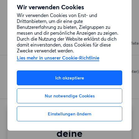
Wir verwenden Cookies
Wir verwenden Cookies von Erst- und
Drittanbietern, um dir eine gute
Einkaufsmöglichkeiten
Benutzererfahrung zu bieten, Zielgruppen zu
messen und dir persönliche Anzeigen zu zeigen.
Denns BioMarkt
Durch die Nutzung der Website erklärst du dich
Mühsamstraße 54
(322 Mete
damit einverstanden, dass Cookies für diese
Zwecke verwendet werden.
Lies mehr in unserer Cookie-Richtlinie
Edeka
Eckertstraße 7-11
(386 Meter)
Ich akzeptiere
Nur notwendige Cookies
Einstellungen ändern
Möchtest du auch
deine