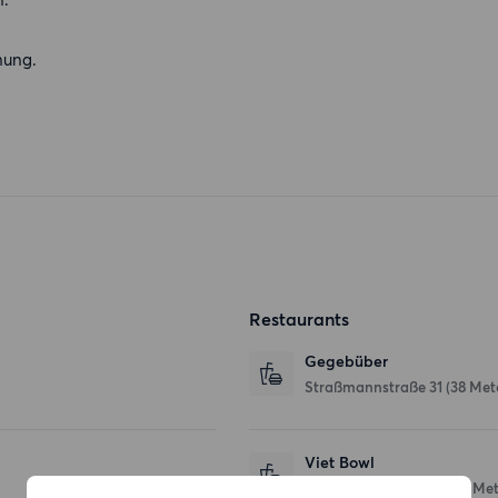
nung.
Restaurants
Gegebüber
Straßmannstraße 31
(38 Met
Viet Bowl
Straßmannstraße 41
(66 Met