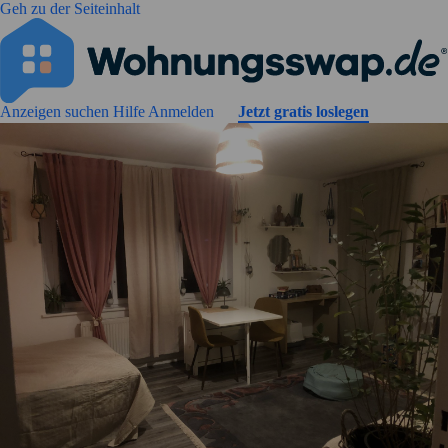
Geh zu der Seiteinhalt
Anzeigen suchen
Hilfe
Anmelden
Jetzt gratis loslegen