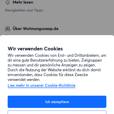
Mehr lesen
Neuigkeiten und Tipps
Über Wohnungsswap.de
Über uns
Allgemeine Geschäftsbedingungen
Wir verwenden Cookies
Impressum
Wir verwenden Cookies von Erst- und Drittanbietern, um
dir eine gute Benutzererfahrung zu bieten, Zielgruppen
Datenschutz
zu messen und dir persönliche Anzeigen zu zeigen.
Cookie-Richtlinie
Durch die Nutzung der Website erklärst du dich damit
einverstanden, dass Cookies für diese Zwecke
Sitemap
verwendet werden.
Lies mehr in unserer Cookie-Richtlinie
Kundenservice
Ich akzeptiere
Hilfe