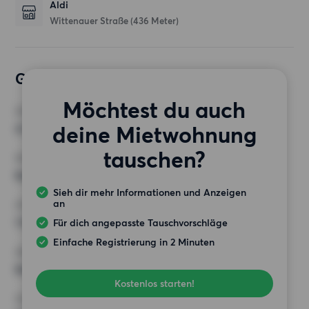
Aldi
Wittenauer Straße
(436 Meter)
Gewünschte Wohnung
Möchtest du auch
ZIMMER
deine Mietwohnung
4 Zimmer
tauschen?
MINDESTANZAHL AN QUADRATMETERN
Keine Auswahl
Sieh dir mehr Informationen und Anzeigen
an
HÖCHSTMIETE (KALTMIETE)
1 000 EUR
Für dich angepasste Tauschvorschläge
Einfache Registrierung in 2 Minuten
ANFORDERUNGEN
Keine besonderen Anforderungen
Kostenlos starten!
SONSTIGE PRÄFERENZEN