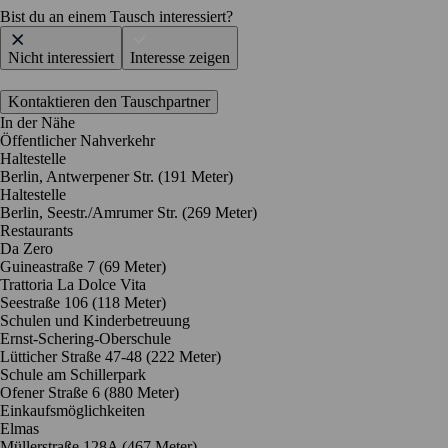
Bist du an einem Tausch interessiert?
Nicht interessiert
Interesse zeigen
Kontaktieren den Tauschpartner
In der Nähe
Öffentlicher Nahverkehr
Haltestelle
Berlin, Antwerpener Str. (191 Meter)
Haltestelle
Berlin, Seestr./Amrumer Str. (269 Meter)
Restaurants
Da Zero
Guineastraße 7
(69 Meter)
Trattoria La Dolce Vita
Seestraße 106
(118 Meter)
Schulen und Kinderbetreuung
Ernst-Schering-Oberschule
Lütticher Straße 47-48
(222 Meter)
Schule am Schillerpark
Ofener Straße 6
(880 Meter)
Einkaufsmöglichkeiten
Elmas
Müllerstraße 128A
(467 Meter)