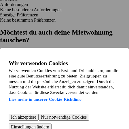
Anforderungen
Keine besonderen Anforderungen
Sonstige Präferenzen
Keine bestimmten Präferenzen
Möchtest du auch deine Mietwohnung
tauschen?
Auf dich zugeschnittene Tauschvorschläge
Hilfe während des Tausches
Wir verwenden Cookies
Einfache Registrierung in 2 Minuten
Wir verwenden Cookies von Erst- und Drittanbietern, um dir
Jetzt gratis loslegen
eine gute Benutzererfahrung zu bieten, Zielgruppen zu
Loslegen
messen und dir persönliche Anzeigen zu zeigen. Durch die
Jetzt gratis loslegen
Anzeigen suchen
Anmelden
Nutzung der Website erklärst du dich damit einverstanden,
Mehr lesen
dass Cookies für diese Zwecke verwendet werden.
Neuigkeiten und Tipps
Über Wohnungsswap.de
Lies mehr in unserer Cookie-Richtlinie
Über uns
Allgemeine Geschäftsbedingungen
Impressum
Datenschutz
Cookie-Richtlinie
Sitemap
Kundenservice
Ich akzeptiere
Nur notwendige Cookies
Hilfe
E-Mail-Adresse:
info@wohnungsswap.de
Einstellungen ändern