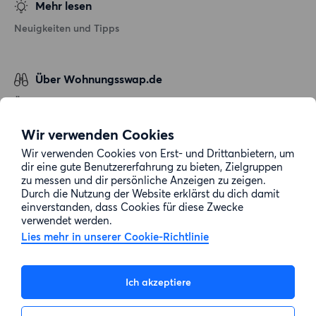
Mehr lesen
Neuigkeiten und Tipps
Über Wohnungsswap.de
Über uns
Allgemeine Geschäftsbedingungen
Wir verwenden Cookies
Impressum
Wir verwenden Cookies von Erst- und Drittanbietern, um
dir eine gute Benutzererfahrung zu bieten, Zielgruppen
Datenschutz
zu messen und dir persönliche Anzeigen zu zeigen.
Cookie-Richtlinie
Durch die Nutzung der Website erklärst du dich damit
einverstanden, dass Cookies für diese Zwecke
Sitemap
verwendet werden.
Lies mehr in unserer Cookie-Richtlinie
Kundenservice
Ich akzeptiere
Hilfe