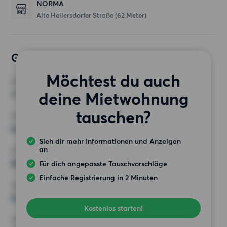
NORMA
Alte Hellersdorfer Straße
(62 Meter)
Gewünschte Wohnung
Möchtest du auch
ZIMMER
deine Mietwohnung
3 Zimmer
tauschen?
MINDESTANZAHL AN QUADRATMETERN
Keine Auswahl
Sieh dir mehr Informationen und Anzeigen
an
HÖCHSTMIETE (KALTMIETE)
800 EUR
Für dich angepasste Tauschvorschläge
Einfache Registrierung in 2 Minuten
ANFORDERUNGEN
Keine besonderen Anforderungen
Kostenlos starten!
SONSTIGE PRÄFERENZEN