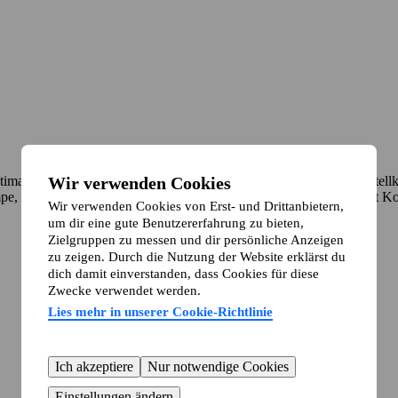
Wir verwenden Cookies
imaler Anbindung ( U1/3, S7/5/9) und Spreeblick. 2 Balkone, Abste
e, nette Nachbarn ruhige Straße und begrünter Innenhof. EBK mit Ko
Wir verwenden Cookies von Erst- und Drittanbietern,
um dir eine gute Benutzererfahrung zu bieten,
Zielgruppen zu messen und dir persönliche Anzeigen
zu zeigen. Durch die Nutzung der Website erklärst du
dich damit einverstanden, dass Cookies für diese
Zwecke verwendet werden.
Lies mehr in unserer Cookie-Richtlinie
Ich akzeptiere
Nur notwendige Cookies
Einstellungen ändern