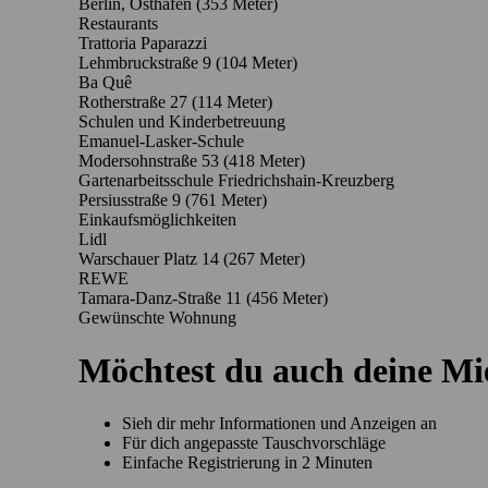
Berlin, Osthafen (353 Meter)
Restaurants
Trattoria Paparazzi
Lehmbruckstraße 9
(104 Meter)
Ba Quê
Rotherstraße 27
(114 Meter)
Schulen und Kinderbetreuung
Emanuel-Lasker-Schule
Modersohnstraße 53
(418 Meter)
Gartenarbeitsschule Friedrichshain-Kreuzberg
Persiusstraße 9
(761 Meter)
Einkaufsmöglichkeiten
Lidl
Warschauer Platz 14
(267 Meter)
REWE
Tamara-Danz-Straße 11
(456 Meter)
Gewünschte Wohnung
Möchtest du auch deine M
Sieh dir mehr Informationen und Anzeigen an
Für dich angepasste Tauschvorschläge
Einfache Registrierung in 2 Minuten