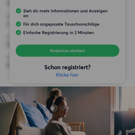
130 m²
Sieh dir mehr Informationen und Anzeigen
an
HÖCHSTMIETE (KALTMIETE)
2 500 EUR
Für dich angepasste Tauschvorschläge
Einfache Registrierung in 2 Minuten
ANFORDERUNGEN
Keine besonderen Anforderungen
Kostenlos starten!
SONSTIGE PRÄFERENZEN
Keine bestimmten Präferenzen
Schon registriert?
Klicke hier