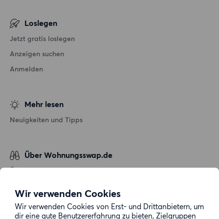
Loslegen
Jetzt gratis loslegen
Anzeigen suchen
Anmelden
Mehr lesen
Neuigkeiten und Tipps
Über Wohnungsswap.de
Über uns
Allgemeine Geschäftsbedingungen
Wir verwenden Cookies
Impressum
Wir verwenden Cookies von Erst- und Drittanbietern, um
dir eine gute Benutzererfahrung zu bieten, Zielgruppen
Datenschutz