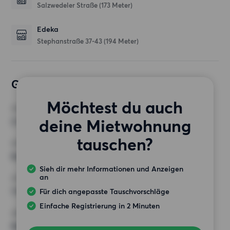
Salzwedeler Straße
(173 Meter)
Edeka
Stephanstraße 37-43
(194 Meter)
Gewünschte Wohnung
Möchtest du auch
ZIMMER
deine Mietwohnung
2 Zimmer
tauschen?
MINDESTANZAHL AN QUADRATMETERN
Keine Auswahl
Sieh dir mehr Informationen und Anzeigen
an
HÖCHSTMIETE (KALTMIETE)
1 000 EUR
Für dich angepasste Tauschvorschläge
Einfache Registrierung in 2 Minuten
ANFORDERUNGEN
Keine besonderen Anforderungen