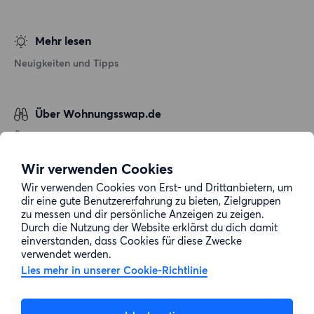
Mehr lesen
Neuigkeiten und Tipps
Über Wohnungsswap.de
Über uns
Allgemeine Geschäftsbedingungen
Wir verwenden Cookies
Impressum
Wir verwenden Cookies von Erst- und Drittanbietern, um
dir eine gute Benutzererfahrung zu bieten, Zielgruppen
Datenschutz
zu messen und dir persönliche Anzeigen zu zeigen.
Cookie-Richtlinie
Durch die Nutzung der Website erklärst du dich damit
einverstanden, dass Cookies für diese Zwecke
Sitemap
verwendet werden.
Lies mehr in unserer Cookie-Richtlinie
Kundenservice