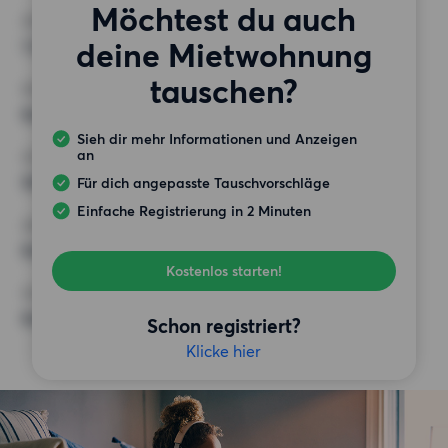
Möchtest du auch
ZIMMER
deine Mietwohnung
1 Zimmer
tauschen?
MINDESTANZAHL AN QUADRATMETERN
Keine Auswahl
Sieh dir mehr Informationen und Anzeigen
an
HÖCHSTMIETE (KALTMIETE)
500 EUR
Für dich angepasste Tauschvorschläge
Einfache Registrierung in 2 Minuten
ANFORDERUNGEN
Keine besonderen Anforderungen
Kostenlos starten!
SONSTIGE PRÄFERENZEN
Keine bestimmten Präferenzen
Schon registriert?
Klicke hier