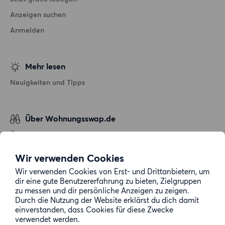
Anzeigen suchen
Anmelden
Mehr lesen
Neuigkeiten und Tipps
Über Wohnungsswap.de
Über uns
Allgemeine Geschäftsbedingungen
Wir verwenden Cookies
Impressum
Wir verwenden Cookies von Erst- und Drittanbietern, um
dir eine gute Benutzererfahrung zu bieten, Zielgruppen
Datenschutz
zu messen und dir persönliche Anzeigen zu zeigen.
Cookie-Richtlinie
Durch die Nutzung der Website erklärst du dich damit
einverstanden, dass Cookies für diese Zwecke
Sitemap
verwendet werden.