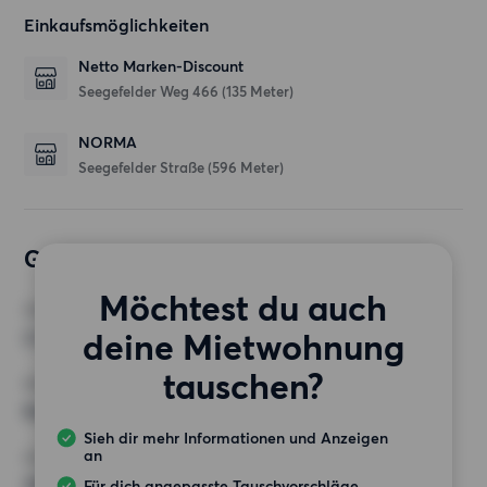
Einkaufsmöglichkeiten
Netto Marken-Discount
Seegefelder Weg 466
(135 Meter)
NORMA
Seegefelder Straße
(596 Meter)
Gewünschte Wohnung
Möchtest du auch
ZIMMER
deine Mietwohnung
2 Zimmer
tauschen?
MINDESTANZAHL AN QUADRATMETERN
Keine Auswahl
Sieh dir mehr Informationen und Anzeigen
an
HÖCHSTMIETE (KALTMIETE)
700 EUR
Für dich angepasste Tauschvorschläge