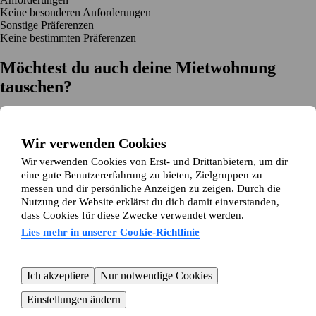
Keine besonderen Anforderungen
Sonstige Präferenzen
Keine bestimmten Präferenzen
Möchtest du auch deine Mietwohnung
tauschen?
Auf dich zugeschnittene Tauschvorschläge
Hilfe während des Tausches
Wir verwenden Cookies
Einfache Registrierung in 2 Minuten
Wir verwenden Cookies von Erst- und Drittanbietern, um dir
Jetzt gratis loslegen
eine gute Benutzererfahrung zu bieten, Zielgruppen zu
Loslegen
messen und dir persönliche Anzeigen zu zeigen. Durch die
Jetzt gratis loslegen
Anzeigen suchen
Anmelden
Nutzung der Website erklärst du dich damit einverstanden,
Mehr lesen
dass Cookies für diese Zwecke verwendet werden.
Neuigkeiten und Tipps
Über Wohnungsswap.de
Lies mehr in unserer Cookie-Richtlinie
Über uns
Allgemeine Geschäftsbedingungen
Impressum
Datenschutz
Cookie-Richtlinie
Sitemap
Kundenservice
Ich akzeptiere
Nur notwendige Cookies
Hilfe
E-Mail-Adresse:
info@wohnungsswap.de
Einstellungen ändern