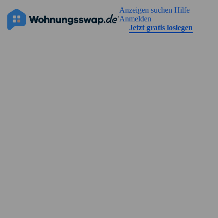
Geh zu der Seiteinhalt
Anzeigen suchen
Hilfe
Die Anzeige hat noch keine Bilder
Anmelden
Jetzt gratis loslegen
Straßenansicht