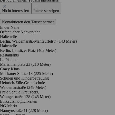
Bist du an einem Tausch interessiert?
Nicht interessiert
Interesse zeigen
Kontaktieren den Tauschpartner
In der Nähe
Öffentlicher Nahverkehr
Haltestelle
Berlin, Waldemarstr./Manteuffelstr. (143 Meter)
Haltestelle
Berlin, Lausitzer Platz (462 Meter)
Restaurants
La Piadina
Mariannenplatz 23
(210 Meter)
Crazy Kims
Muskauer Straße 13
(225 Meter)
Schulen und Kinderbetreuung
Heinrich-Zille-Grundschule
Waldemarstraße
(249 Meter)
Freie Schule Kreuzberg
Wrangelstraße 128
(245 Meter)
Einkaufsmöglichkeiten
NG Markt
Naunynstraße 11
(228 Meter)