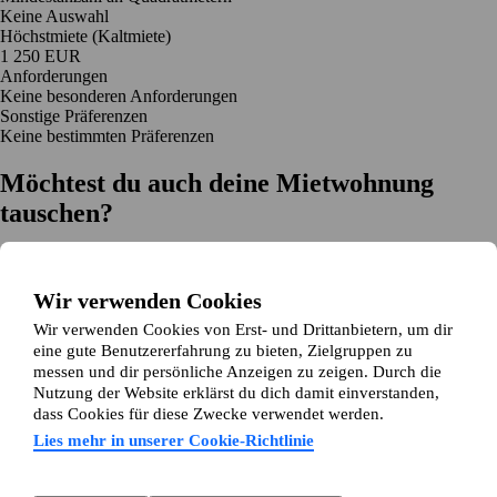
Keine Auswahl
Höchstmiete (Kaltmiete)
1 250 EUR
Anforderungen
Keine besonderen Anforderungen
Sonstige Präferenzen
Keine bestimmten Präferenzen
Möchtest du auch deine Mietwohnung
tauschen?
Auf dich zugeschnittene Tauschvorschläge
Hilfe während des Tausches
Wir verwenden Cookies
Einfache Registrierung in 2 Minuten
Wir verwenden Cookies von Erst- und Drittanbietern, um dir
Jetzt gratis loslegen
eine gute Benutzererfahrung zu bieten, Zielgruppen zu
Loslegen
messen und dir persönliche Anzeigen zu zeigen. Durch die
Jetzt gratis loslegen
Anzeigen suchen
Anmelden
Nutzung der Website erklärst du dich damit einverstanden,
Mehr lesen
dass Cookies für diese Zwecke verwendet werden.
Neuigkeiten und Tipps
Über Wohnungsswap.de
Lies mehr in unserer Cookie-Richtlinie
Über uns
Allgemeine Geschäftsbedingungen
Impressum
Datenschutz
Cookie-Richtlinie
Sitemap